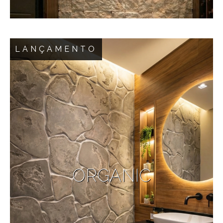
e com presença visual forte, ideal para áreas
internas ou externas que pedem identidade e
exclusividade. Perfeito para salas amplas, áreas
gourmet, varandas, lojas, corredores e ambientes
LANÇAMENTO
integrados, o ETRUSCO se harmoniza com
estilos contemporâneos, mediterrâneos,
minimalistas e rústicos, sempre elevando a
Travertino Square — Sofisticação em cada
experiência arquitetônica. ETRUSCO Bless — um
detalhe. O Travertino Square da Bless
piso criado para quem busca autenticidade,
Revestimentos combina o requinte das rochas
durabilidade e uma beleza que atravessa
naturais com a precisão do design arquitetônico
gerações.
contemporâneo. Com peças de 14,5 x 14,5 cm,
sua geometria delicada e acabamento artesanal
criam um jogo de luz e sombra que transforma
qualquer ambiente em uma experiência visual
ORGANIC
única. Inspirado na textura clássica do travertino,
este revestimento traz a sensação de elegância
atemporal, ideal para composições internas e
externas que buscam autenticidade, aconchego e