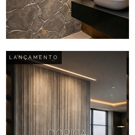
sofisticação. Com extrato natural de rochas.
Design e autenticidade em cada peça.
LANÇAMENTO
Inspirada na forma como os padrões da natureza
se repetem, esta linha celebra a harmonia ao
nosso redor. A textura etrusca foi escolhida para
realçar essa beleza, combinando a rusticidade do
concreto com um toque natural, tornando cada
peça única. O Cinza foi escolhido para unir
sofisticação, modernidade e um aspecto natural.
DÓRICA