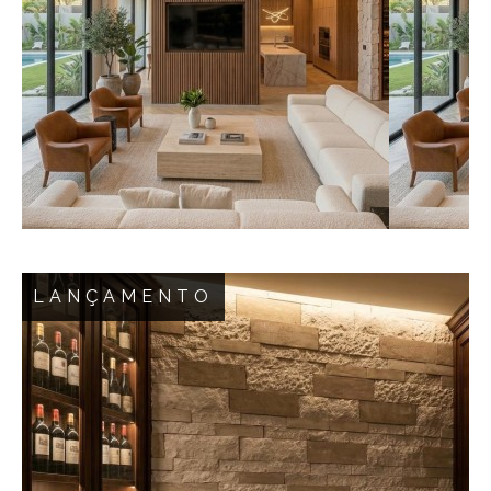
LANÇAMENTO
ALASKA: A Pura Essência do Luxo Arquitetônico
A natureza inspira, a Bless eterniza.
Apresentamos a linha Alaska, o revestimento
definitivo para transformar projetos
contemporâneos de altíssimo padrão em