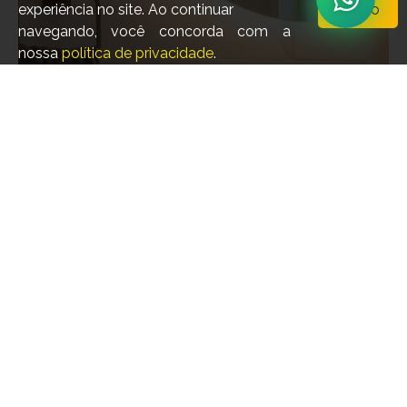
matemática e proporções perfeitas, essas
experiência no site. Ao continuar
Aceito
colunas ecoam a influência atemporal da
navegando, você concorda com a
mitologia. A linha Dórica celebra o equilíbrio
nossa
política de privacidade
.
meticuloso das formas geométricas, revelando
Cubas
sulcos harmônicos e padrões repetitivos que se
entrelaçam em uma composição sublime. Este
revestimento é uma homenagem aos ideais
clássicos dos templos gregos, convidando você
a trazer para seu espaço a grandiosidade e a
elegância de uma era lendária.
LANÇAMENTO
A Cuba BLESS de Concreto é uma adição