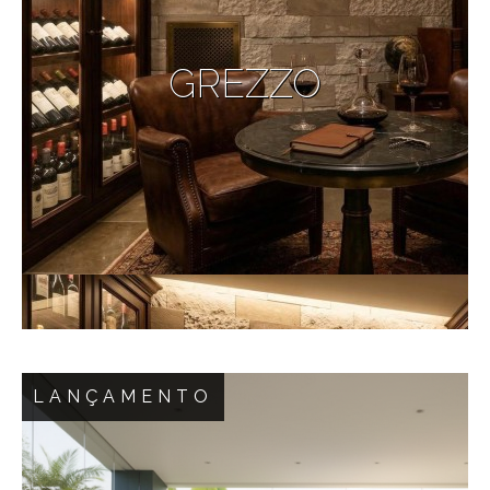
verdadeiras obras de arte. Engenharia e Natureza
em Sintonia: Desenvolvida através de um
primoroso processo que une extrato natural de
GREZZO
rochas e cimento estrutural de alta performance,
a linha Alaska recria com perfeição absoluta o
aspecto, o peso visual e a textura das pedras
brutas. Design Orgânico e Exclusivo: Com tons
off-white sutis e relevos assimétricos, o
revestimento proporciona um espetáculo tátil e
um jogo visual perfeito de luz e sombra, idêntico
às formações geológicas originais. Imponência
Inteligente: A escolha absoluta para dar
protagonismo a livings de pé-direito duplo,
adegas e fachadas. Uma solução que une alta
durabilidade e sofisticação silenciosa, dialogando
LANÇAMENTO
em total harmonia com o minimalismo da
madeira, do vidro e do metal. Eleve a sua
arquitetura. Descubra a atemporalidade da linha
GREZZO Inspirado na imponência das
Alaska e crie um legado de exclusividade e